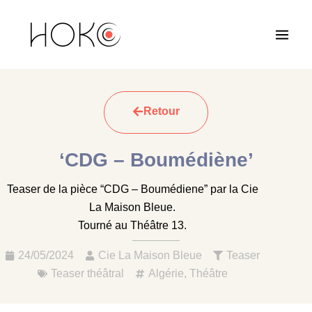
Aller
Main
au
Men
contenu
Retour
‘CDG – Boumédiène’
Teaser de la pièce “CDG – Boumédiene” par la Cie
La Maison Bleue.
Tourné au Théâtre 13.
24/05/2024
Cie La Maison Bleue
Teaser
Teaser théâtral
Algérie
,
Théâtre