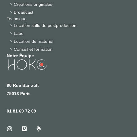
Créations originales
Broadcast
Technique
Location salle de postproduction
Labo
Location de matériel
Conseil et formation
Notre Équipe
90 Rue Barrault
75013 Paris
01 81 69 72 09
I
V
n
i
s
m
t
e