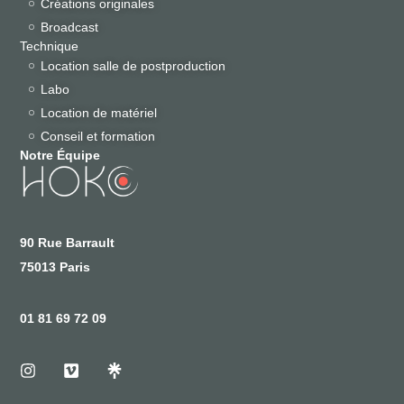
Créations originales
Broadcast
Technique
Location salle de postproduction
Labo
Location de matériel
Conseil et formation
Notre Équipe
90 Rue Barrault
75013 Paris
01 81 69 72 09
I
V
n
i
s
m
t
e
a
o