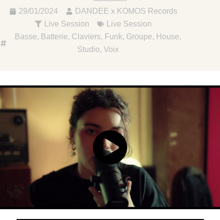
29/01/2024
DANDEE x KOMOS Records
Live Session
Live Session
Basse
,
Batterie
,
Claviers
,
Funk
,
Groupe
,
House
,
Studio
,
Voix